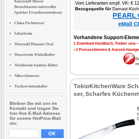
Kunststoff Messer
Vom Lie­fe­ran­ten empf. VK: € 1
Besteckkasten universeller
Be­zugs­quel­le für
Da­mast-Kü­ch
Speicher Ersatzborsteneinsatz
PEARL €
China Fischmesser
eMall C
Schärfstein
Vor­han­de­ne Sup­port-Ele­me
1 Down­load Hand­buch, Trei­ber usw.
Wetzstahl Diamant Oval
•
2 Pres­se­stim­men & Aus­zeich­nun­g
Wasserstein Winkelhalter
S
r
Abziehstein bambus Halter
Allzweckmesser
To­kio­Kit­chen­Wa­re Sc
Tischserviettenhalter
ser, Schar­fes Kü­chen­
Bleiben Sie mit uns im
Kontakt und tragen Sie
E
hier Ihre E-Mail-Adresse
c
für unsere HotPrice-Mail
Q
ein: