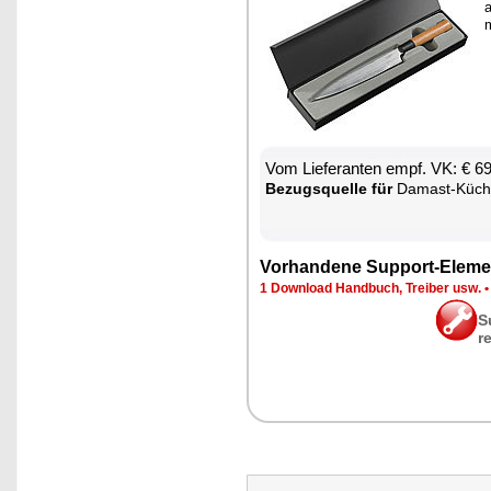
a
m
Vom Lie­fe­ran­ten empf. VK: € 6
Be­zugs­quel­le für
Da­mast-Kü­ch
Vor­han­de­ne Sup­port-Ele­me
1 Down­load Hand­buch, Trei­ber usw.
S
r