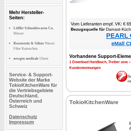
Mehr Hersteller-
Seiten:
Vom Lie­fe­ran­ten empf. VK: € 6
Löffler Schneidewaren Co.
Be­zugs­quel­le für
Da­mast-Kü­ch
Messer
PEARL €
eMall C
Rosenstein & Söhne
Wasser
Filter Kartuschen
Vor­han­de­ne Sup­port-Ele­me
newgen medicals
Uhren
1 Down­load Hand­buch, Trei­ber usw.
Kun­den­mei­nun­gen
Service- & Support-
S
Website der Marke
r
TokioKitchenWare für
die Vertriebsgebiete
Deutschland,
Österreich und
To­kio­Kit­chen­Wa­re
Schweiz
Datenschutz
Impressum
B
d