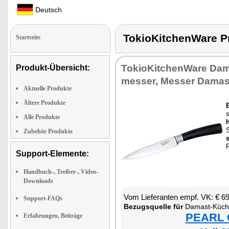
Deutsch
TokioKitchenWare
Startseite
To­kio­Kit­chen­Wa­re Da
Produkt-Übersicht:
mes­ser, Mes­ser Da­mas
Aktuelle Produkte
Ältere Produkte
E
Alle Produkte
S
Zubehör Produkte
s
P
Support-Elemente:
Handbuch-, Treiber-, Video-
Downloads
Vom Lie­fe­ran­ten empf. VK: € 6
Support-FAQs
Be­zugs­quel­le für
Da­mast-Kü­ch
PEARL €
Erfahrungen, Beiträge