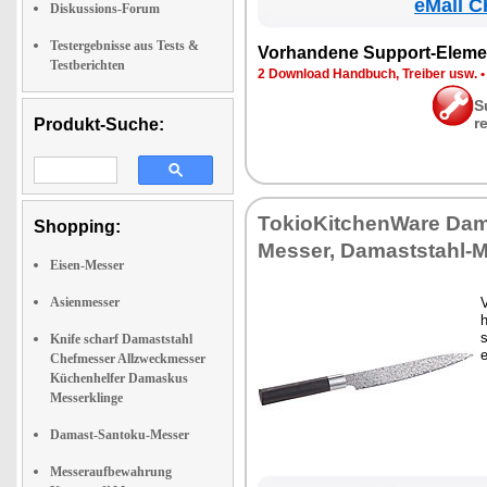
eMall C
Diskussions-Forum
Testergebnisse aus Tests &
Vor­han­de­ne Sup­port-Ele­me
Testberichten
2 Down­load Hand­buch, Trei­ber usw.
S
r
Produkt-Suche:
To­kio­Kit­chen­Wa­re Da­
Shopping:
Mes­ser, Da­mast­stahl-
Eisen-Messer
Asienmesser
V
h
s
Knife scharf Damaststahl
e
Chefmesser Allzweckmesser
Küchenhelfer Damaskus
Messerklinge
Damast-Santoku-Messer
Messeraufbewahrung