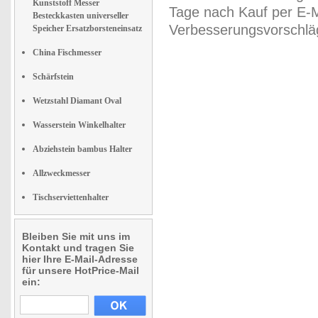
Kunststoff Messer
Tage nach Kauf per E-M
Besteckkasten universeller
Verbesserungsvorschläg
Speicher Ersatzborsteneinsatz
China Fischmesser
Schärfstein
Wetzstahl Diamant Oval
Wasserstein Winkelhalter
Abziehstein bambus Halter
Allzweckmesser
Tischserviettenhalter
Bleiben Sie mit uns im
Kontakt und tragen Sie
hier Ihre E-Mail-Adresse
für unsere HotPrice-Mail
ein: