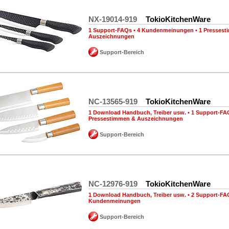
NX-19014-919
TokioKitchenWare
1 Support-FAQs
•
4 Kundenmeinungen
•
1 Presses
Auszeichnungen
Support-Bereich
NC-13565-919
TokioKitchenWare
1 Download Handbuch, Treiber usw.
•
1 Support-FA
Pressestimmen & Auszeichnungen
Support-Bereich
NC-12976-919
TokioKitchenWare
1 Download Handbuch, Treiber usw.
•
2 Support-FA
Kundenmeinungen
Support-Bereich