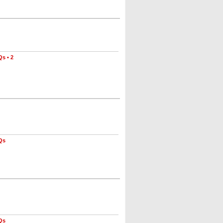
Qs
•
2
Qs
Qs