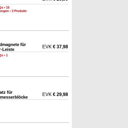
Qs
•
15
nungen
•
3 Produkt-
dmagnete für
EVK
€ 37,98
-Leiste
Qs
•
1
tz für
EVK
€ 29,98
lmesserblöcke