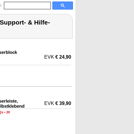
:
upport- & Hilfe-
serblock
EVK
€ 24,90
erleiste,
EVK
€ 39,90
elbstklebend
Qs
•
20