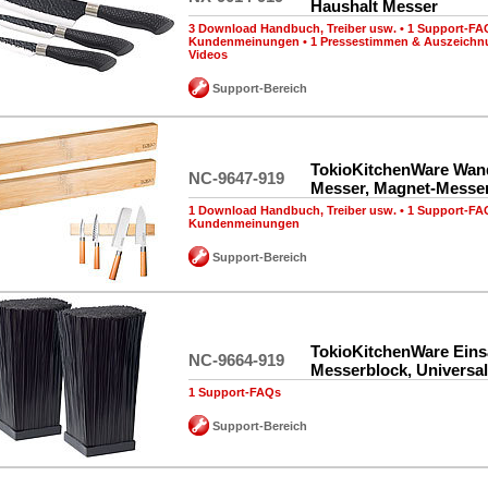
Haushalt Messer
3 Download Handbuch, Treiber usw.
•
1 Support-FA
Kundenmeinungen
•
1 Pressestimmen & Auszeich
Videos
Support-Bereich
TokioKitchenWare Wan
NC-9647-919
Messer, Magnet-Messer
1 Download Handbuch, Treiber usw.
•
1 Support-FA
Kundenmeinungen
Support-Bereich
TokioKitchenWare Einsa
NC-9664-919
Messerblock, Universa
1 Support-FAQs
Support-Bereich