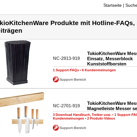
Startseite
| Suche
kioKitchenWare Produkte mit Hotline-FAQs, S
iträgen
TokioKitchenWare Mes
NC-2913-919
Einsatz, Messerblock
Kunststoffborsten
1 Support-FAQs
•
6 Kundenmeinungen
Support-Bereich
TokioKitchenWare Mess
NC-2701-919
Magnetleiste Messer s
3 Download Handbuch, Treiber usw.
•
1 Support-FA
Kundenmeinungen
•
2 Produkt-Videos
Support-Bereich