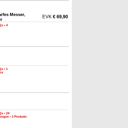
rfes Messer,
EVK
€ 69,90
r
Qs
•
4
Qs
•
1
os
Qs
•
24
nungen
•
3 Produkt-