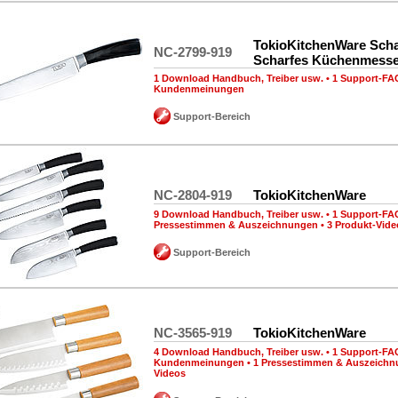
TokioKitchenWare Scha
NC-2799-919
Scharfes Küchenmesse
1 Download Handbuch, Treiber usw.
•
1 Support-FA
Kundenmeinungen
Support-Bereich
NC-2804-919
TokioKitchenWare
9 Download Handbuch, Treiber usw.
•
1 Support-FA
Pressestimmen & Auszeichnungen
•
3 Produkt-Vide
Support-Bereich
NC-3565-919
TokioKitchenWare
4 Download Handbuch, Treiber usw.
•
1 Support-FA
Kundenmeinungen
•
1 Pressestimmen & Auszeich
Videos