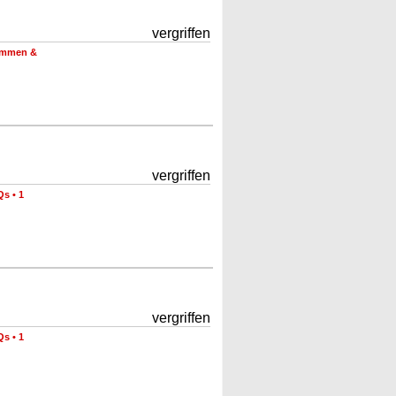
vergriffen
timmen &
vergriffen
Qs
•
1
vergriffen
Qs
•
1