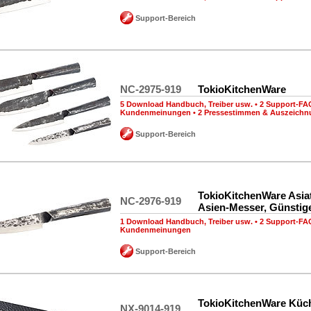
Support-Bereich
NC-2975-919
TokioKitchenWare
5 Download Handbuch, Treiber usw.
•
2 Support-FA
Kundenmeinungen
•
2 Pressestimmen & Auszeich
Support-Bereich
TokioKitchenWare Asia
NC-2976-919
Asien-Messer, Günstig
1 Download Handbuch, Treiber usw.
•
2 Support-FA
Kundenmeinungen
Support-Bereich
TokioKitchenWare Küc
NX-9014-919