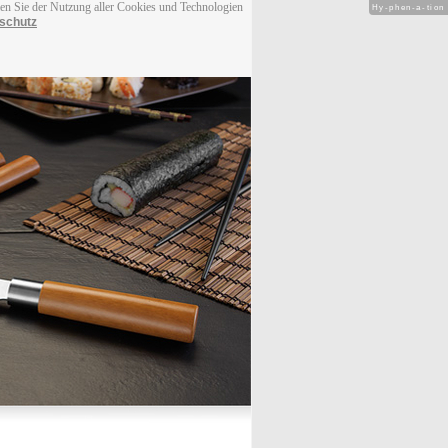
men Sie der Nutzung aller Cookies und Technologien
Hy-phen-a-tion
schutz