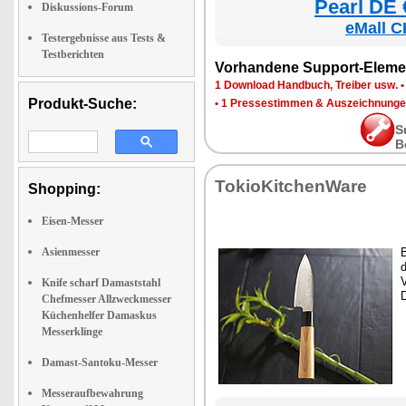
Pearl DE 
Diskussions-Forum
eMall C
Testergebnisse aus Tests &
Testberichten
Vorhandene Support-Eleme
1 Download Handbuch, Treiber usw.
Produkt-Suche:
•
1 Pressestimmen & Auszeichnung
S
B
TokioKitchenWare
Shopping:
Eisen-Messer
Asienmesser
d
Knife scharf Damaststahl
Chefmesser Allzweckmesser
Küchenhelfer Damaskus
Messerklinge
Damast-Santoku-Messer
Messeraufbewahrung