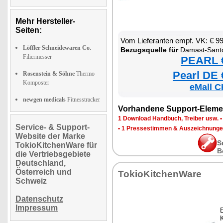
Mehr Hersteller-
Seiten:
Vom Lieferanten empf. VK: € 9
Löffler Schneidewaren Co.
Bezugsquelle für
Damast-Santo
Filiermesser
PEARL €
Pearl DE 
Rosenstein & Söhne
Thermo
Komposter
eMall C
newgen medicals
Fitnesstracker
Vorhandene Support-Eleme
1 Download Handbuch, Treiber usw.
Service- & Support-
•
1 Pressestimmen & Auszeichnung
Website der Marke
S
TokioKitchenWare für
B
die Vertriebsgebiete
Deutschland,
Österreich und
TokioKitchenWare
Schweiz
Datenschutz
Impressum
E
K