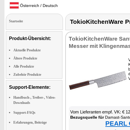
Österreich / Deutsch
TokioKitchenWare
Startseite
TokioKitchenWare San
Produkt-Übersicht:
Messer mit Klingenma
Aktuelle Produkte
Ältere Produkte
V
K
Alle Produkte
d
Zubehör Produkte
V
Support-Elemente:
Handbuch-, Treiber-, Video-
Downloads
Vom Lieferanten empf. VK: € 1
Support-FAQs
Bezugsquelle für
Damast-Santo
PEARL €
Erfahrungen, Beiträge