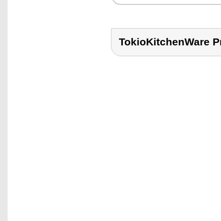
TokioKitchenWare