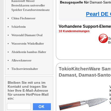
Kunststoff Messer
Bezugsquelle für
Damast-Santo
Besteckkasten universeller
Speicher Ersatzborsteneinsatz
Pearl DE 
China Fischmesser
Vorhandene Support-Eleme
Schärfstein
10 Kundenmeinungen
Wetzstahl Diamant Oval
S
B
Wasserstein Winkelhalter
Abziehstein bambus Halter
Allzweckmesser
TokioKitchenWare San
Tischserviettenhalter
Damast, Damast-Sant
Bleiben Sie mit uns im
Kontakt und tragen Sie
V
hier Ihre E-Mail-Adresse
K
für unsere HotPrice-Mail
ein:
d
V