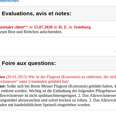
) Evaluations, avis et notes:
ntaire client
** de
15.07.2020
de
H. Z.
de
Jesteburg
 zum Brot und Brötchen aufschneiden.
) Foire aux questions:
ion
(20.01.2015) Wie ist der Flugrost (Korrosion) zu entfernen, der s
ckmesser" unter Umständen gebildet hat?
se:
Sollte sich bei Ihrem Messer Flugrost (Korrosion) gebildet haben, k
 entfernt werden. Wichtig ist die Einhaltung der folgenden Pflegehinw
lzweckmesser ist nicht spülmaschinengeeignet. 2. Das Allzweckmesser
ungsmittel abzuwaschen und sofort trocken zu reiben. 3. Das Allzweck
den mit handelsüblichem Speiseöl eingerieben werden.