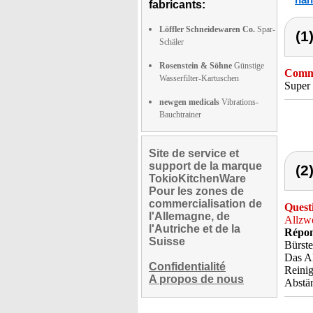
fabricants:
Löffler Schneidewaren Co.
Spar-
(1
Schäler
Rosenstein & Söhne
Günstige
Comme
Wasserfilter-Kartuschen
Super
newgen medicals
Vibrations-
Bauchtrainer
Site de service et
support de la marque
(2
TokioKitchenWare
Pour les zones de
commercialisation de
Quest
l'Allemagne, de
Allzwe
l'Autriche et de la
Répon
Suisse
Bürste
Das Al
Confidentialité
Reinig
A propos de nous
Abstän