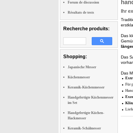
hand
Forum de discussion
Ihr e
Résultats de tests
Tradit
erstkl
Recherche produits:
Das kl
Gemüse
länge
Shopping:
Das Sa
vorhan
Japanische Messer
Das Me
Küchenmesser
Extr
Für 
Keramik-Küchenmesser
Hand
Exze
Handgefertigte Küchenmesser
im Set
Klin
Lief
Handgefertigte Küchen-
Hackmesser
Keramik-Schälmesser