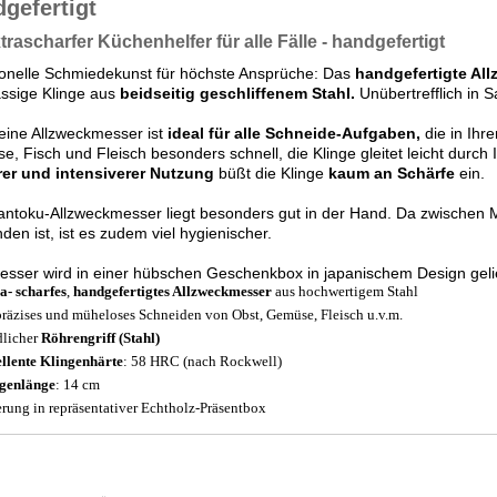
gefertigt
xtrascharfer Küchenhelfer für alle Fälle - handgefertigt
ionelle Schmiedekunst für höchste Ansprüche: Das
handgefertigte Al
assige Klinge aus
beidseitig geschliffenem Stahl.
Unübertrefflich in 
eine Allzweckmesser ist
ideal für alle Schneide-Aufgaben,
die in Ihr
, Fisch und Fleisch besonders schnell, die Klinge gleitet leicht durch 
rer und intensiverer Nutzung
büßt die Klinge
kaum an Schärfe
ein.
ntoku-Allzweckmesser liegt besonders gut in der Hand. Da zwischen 
den ist, ist es zudem viel hygienischer.
sser wird in einer hübschen Geschenkbox in japanischem Design gelie
a- scharfes
,
handgefertigtes Allzweckmesser
aus hochwertigem Stahl
präzises und müheloses Schneiden von Obst, Gemüse, Fleisch u.v.m.
licher
Röhrengriff (Stahl)
llente Klingenhärte
: 58 HRC (nach Rockwell)
genlänge
: 14 cm
erung in repräsentativer Echtholz-Präsentbox