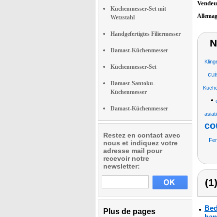
Vendeu
Küchenmesser-Set mit
Allema
Wetzstahl
Handgefertigtes Filiermesser
N
Damast-Küchenmesser
Kling
Küchenmesser-Set
cu
Damast-Santoku-
Küchen
Küchenmesser
•
Damast-Küchenmesser
asiat
co
Restez en contact avec
Fer
nous et indiquez votre
adresse mail pour
recevoir notre
newsletter:
(1
Bed
Plus de pages
han