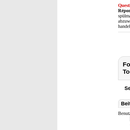
Quest
Répon
spülma
abzuwa
handel
Fo
To
Se
Bei
Benut