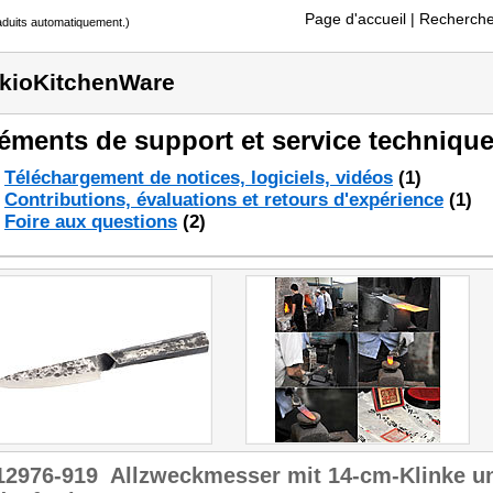
Page d'accueil
| Recherche
raduits automatiquement.)
kioKitchenWare
éments de support et service technique
Téléchargement de notices, logiciels, vidéos
(1)
Contributions, évaluations et retours d'expérience
(1)
Foire aux questions
(2)
12976-919
Allzweckmesser mit 14-cm-Klinke und