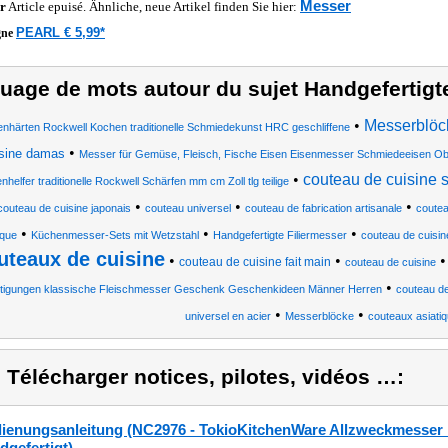
Messer
r
Article epuisé. Ähnliche, neue Artikel finden Sie hier:
PEARL € 5,99*
gne
uage de mots autour du sujet Handgefertig
•
Messerblöck
enhärten Rockwell Kochen traditionelle Schmiedekunst HRC geschliffene
•
isine damas
Messer für Gemüse, Fleisch, Fische Eisen Eisenmesser Schmiedeeisen Ob
•
couteau de cuisine
helfer traditionelle Rockwell Schärfen mm cm Zoll tlg teilige
•
•
•
couteau de cuisine japonais
couteau universel
couteau de fabrication artisanale
coutea
•
•
•
ique
Küchenmesser-Sets mit Wetzstahl
Handgefertigte Filiermesser
couteau de cuisin
uteaux de cuisine
•
•
couteau de cuisine fait main
couteau de cuisine
•
tigungen klassische Fleischmesser Geschenk Geschenkideen Männer Herren
couteau de
•
•
universel en acier
Messerblöcke
couteaux asiati
) Télécharger notices, pilotes, vidéos …:
ienungsanleitung (NC2976 - TokioKitchenWare Allzweckmesser mi
dgefertigt)