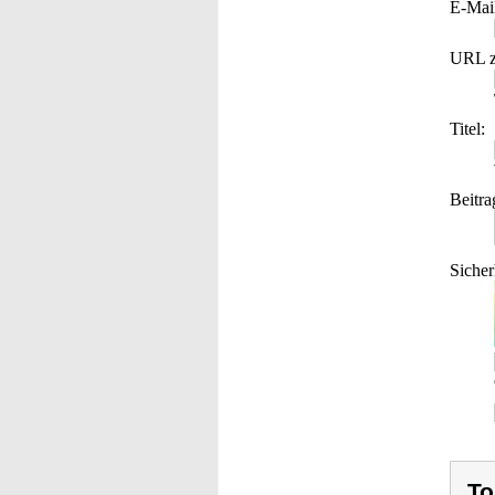
E-Mai
URL z
Titel:
Beitra
Sicher
To