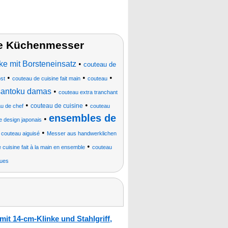
te Küchenmesser
e mit Borsteneinsatz
•
couteau de
•
•
•
st
couteau de cuisine fait main
couteau
 santoku damas
•
couteau extra tranchant
•
•
couteau de cuisine
u de chef
couteau
ensembles de
•
e design japonais
•
•
couteau aiguisé
Messer aus handwerklichen
•
 cuisine fait à la main en ensemble
couteau
ques
t 14-cm-Klinke und Stahlgriff,