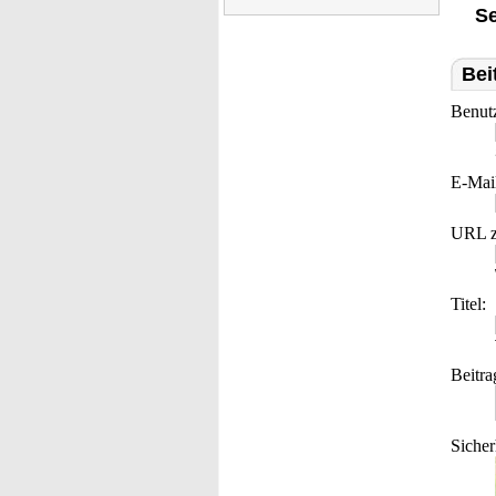
Se
Bei
Benut
E-Mai
URL z
Titel:
Beitra
Sicher