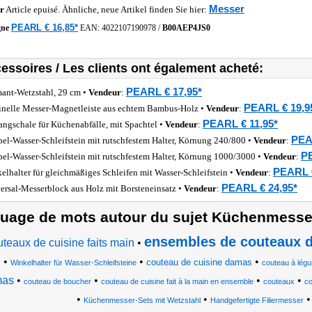
Messer
r
Article epuisé. Ähnliche, neue Artikel finden Sie hier:
PEARL € 16,85*
gne
EAN:
4022107190978
/
B00AEP4JS0
essoires / Les clients ont également acheté:
PEARL € 17,95*
ant-Wetzstahl, 29 cm •
Vendeur
:
PEARL € 19,9
inelle Messer-Magnetleiste aus echtem Bambus-Holz •
Vendeur
:
PEARL € 11,95*
angschale für Küchenabfälle, mit Spachtel •
Vendeur
:
PEA
el-Wasser-Schleifstein mit rutschfestem Halter, Körnung 240/800 •
Vendeur
:
PE
el-Wasser-Schleifstein mit rutschfestem Halter, Körnung 1000/3000 •
Vendeur
:
PEARL €
elhalter für gleichmäßiges Schleifen mit Wasser-Schleifstein •
Vendeur
:
PEARL € 24,95*
ersal-Messerblock aus Holz mit Borsteneinsatz •
Vendeur
:
uage de mots autour du sujet Küchenmesse
ensembles de couteaux d
teaux de cuisine faits main
•
•
•
•
couteau de cuisine damas
n
Winkelhalter für Wasser-Schleifsteine
couteau à lég
mas
•
•
•
•
couteau de boucher
couteau de cuisine fait à la main en ensemble
couteaux
co
•
•
Küchenmesser-Sets mit Wetzstahl
Handgefertigte Filiermesser