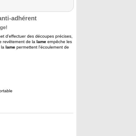
anti-adhérent
nge!
t d'effectuer des découpes précises,
le revêtement de la
lame
empêche les
 la
lame
permettent l'écoulement de
ortable