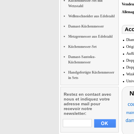
Küchenmesser-Set mit
Vendeu
Wetzstahl
Allema
Wellenschneider aus Edelstahl
Damast-Küchenmesser
Acc
Metzgermesser aus Edelstahl
Diam
Orig
Küchenmesser-Set
Auff
Damast-Santoku-
Dopp
Küchenmesser
Dopp
Handgefertigte Küchenmesser
Wink
in Sets
Univ
N
Restez en contact avec
nous et indiquez votre
adresse mail pour
cou
recevoir notre
mai
newsletter:
da