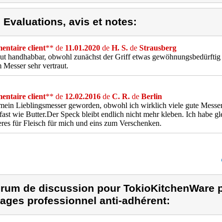
) Evaluations, avis et notes:
ntaire client
** de
11.01.2020
de
H. S.
de
Strausberg
ut handhabbar, obwohl zunächst der Griff etwas gewöhnungsbedürftig 
 Messer sehr vertraut.
ntaire client
** de
12.02.2016
de
C. R.
de
Berlin
 mein Lieblingsmesser geworden, obwohl ich wirklich viele gute Messe
fast wie Butter.Der Speck bleibt endlich nicht mehr kleben. Ich habe gl
res für Fleisch für mich und eins zum Verschenken.
rum de discussion pour TokioKitchenWare p
ages professionnel anti-adhérent: