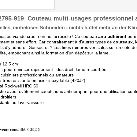
2795-919
Couteau multi-usages professionnel 
lles, müheloses Schneiden - nichts haftet mehr an der Kli
s ou viande crue, rien ne lui résiste ! Ce couteau
anti-adhérent
perme
ment et sans effort. Car contrairement à d'autres types de
couteaux
, 
ts d'y adhérer. Sonsecret ? Les fines rainures verticales sur un côté de
dité, empêchant ainsi la formation d'un dépôt sur la lame.
e 12,5 cm
ait pour émincer rapidement : dos droit, lame recourbée
 cuisiniers professionnels ou amateurs
e
très résistante en acier inoxydable (420J2)
eté Rockwell HRC 50
he avec revêtement caoutchouc antidérapant pour une utilisation conf
 droitiers
stants au lave-vaisselle
 vente conseillé:
€ 59,90