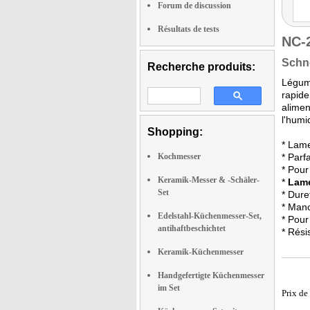
Forum de discussion
Résultats de tests
NC-
Schne
Recherche produits:
Légume
rapide
alimen
l'humi
Shopping:
* Lam
Kochmesser
* Parf
* Pour
Keramik-Messer & -Schäler-
*
Lam
Set
* Dur
* Manc
Edelstahl-Küchenmesser-Set,
* Pour
antihaftbeschichtet
* Rési
Keramik-Küchenmesser
Handgefertigte Küchenmesser
im Set
Prix de