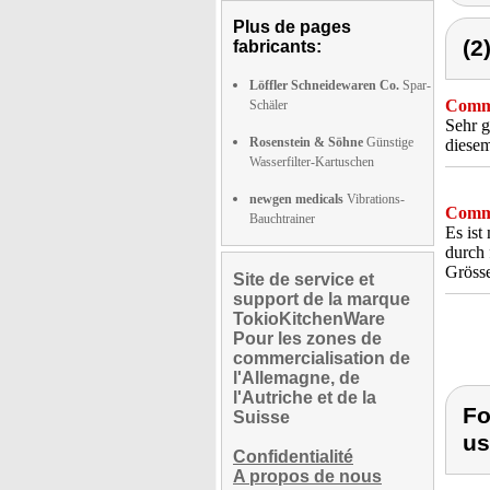
Plus de pages
(2
fabricants:
Löffler Schneidewaren Co.
Spar-
Comme
Schäler
Sehr g
Rosenstein & Söhne
Günstige
diesem
Wasserfilter-Kartuschen
newgen medicals
Vibrations-
Comme
Bauchtrainer
Es ist
durch 
Grösse
Site de service et
support de la marque
TokioKitchenWare
Pour les zones de
commercialisation de
l'Allemagne, de
l'Autriche et de la
Fo
Suisse
us
Confidentialité
A propos de nous