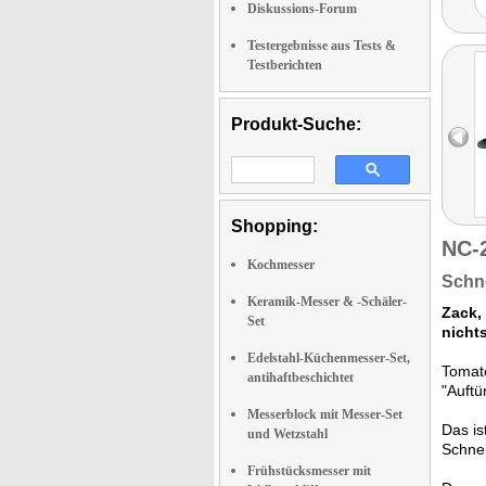
Diskussions-Forum
Testergebnisse aus Tests &
Testberichten
Produkt-Suche:
Shopping:
NC-
Kochmesser
Schne
Keramik-Messer & -Schäler-
Zack, 
Set
nicht
Edelstahl-Küchenmesser-Set,
Tomate
antihaftbeschichtet
"Auftü
Messerblock mit Messer-Set
Das is
und Wetzstahl
Schne
Frühstücksmesser mit