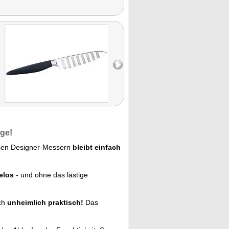
nge!
sen Designer-Messern
bleibt einfach
elos
- und ohne das lästige
ach
unheimlich praktisch!
Das