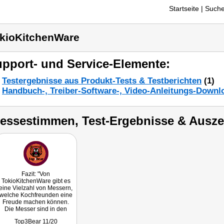
Startseite
| Suche
kioKitchenWare
pport- und Service-Elemente:
Testergebnisse aus Produkt-Tests & Testberichten
(1)
Handbuch-, Treiber-Software-, Video-Anleitungs-Downl
ressestimmen, Test-Ergebnisse & Ausz
Fazit: "Von
TokioKitchenWare gibt es
eine Vielzahl von Messern,
welche Kochfreunden eine
Freude machen können.
Die Messer sind in den
verschiedensten Varianten
Top3Bear 11/20
erhältlich und sowohl für