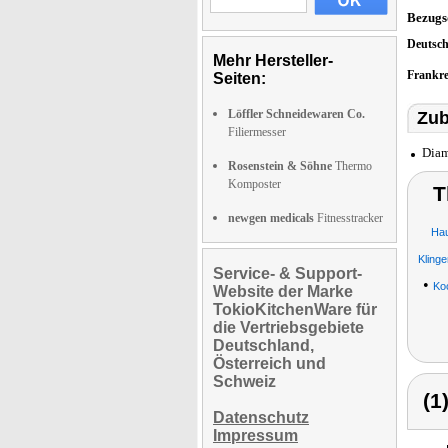
Bezugs
Deutsc
Mehr Hersteller-
Frankr
Seiten:
Löffler Schneidewaren Co.
Zub
Filiermesser
Diam
Rosenstein & Söhne
Thermo
Komposter
T
newgen medicals
Fitnesstracker
Ha
Kling
Service- & Support-
•
Ko
Website der Marke
TokioKitchenWare für
die Vertriebsgebiete
Deutschland,
Österreich und
Schweiz
(1
Datenschutz
Impressum