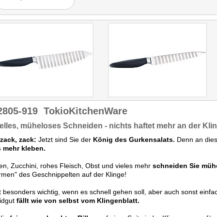
das Schneiden von
Gemüse, als auch das
zerteilen von Fleisch
geeignet."
2805-919
TokioKitchenWare
lles, müheloses Schneiden - nichts haftet mehr an der Kli
zack, zack:
Jetzt sind Sie der
König des Gurkensalats.
Denn an die
s mehr kleben.
n, Zucchini, rohes Fleisch, Obst und vieles mehr
schneiden Sie müh
rmen" des Geschnippelten auf der Klinge!
t besonders wichtig, wenn es schnell gehen soll, aber auch sonst einf
idgut
fällt wie von selbst vom Klingenblatt.