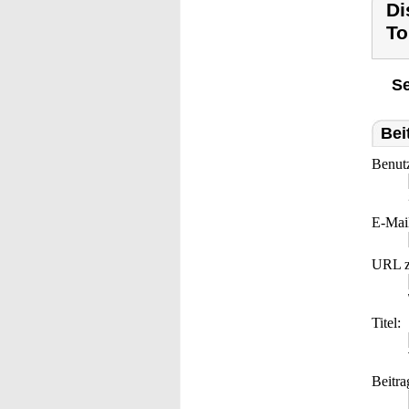
Di
To
Se
Bei
Benut
E-Mai
URL z
Titel:
Beitra