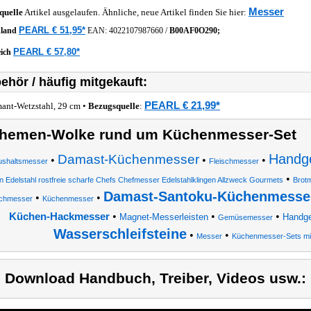
Messer
quelle
Artikel ausgelaufen. Ähnliche, neue Artikel finden Sie hier:
PEARL € 51,95*
hland
EAN:
4022107987660
/
B00AF0O290;
PEARL € 57,80*
eich
ehör / häufig mitgekauft:
PEARL € 21,99*
ant-Wetzstahl, 29 cm •
Bezugsquelle
:
hemen-Wolke rund um Küchenmesser-Set
Handge
Damast-Küchenmesser
•
•
•
ushaltsmesser
Fleischmesser
•
en Edelstahl rostfreie scharfe Chefs Chefmesser Edelstahlklingen Allzweck Gourmets
Brot
Damast-Santoku-Küchenmesse
•
•
chmesser
Küchenmesser
•
•
•
Küchen-Hackmesser
Magnet-Messerleisten
Handge
Gemüsemesser
Wasserschleifsteine
•
•
Messer
Küchenmesser-Sets mit
) Download Handbuch, Treiber, Videos usw.: