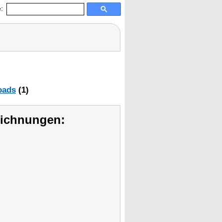
:
oads
(1)
eichnungen: