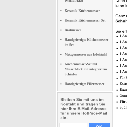
Denn 
Wellenschliff
kann
Keramik-Küchenmesser
Ganz 
Keramik-Küchenmesser-Set
Schnit
Brotmesser
Sie er
1 An
Handgefertigte Küchenmesser
1 An
im Set
1 An
1 An
Metzgermesser aus Edelstahl
1 An
Küchenmesser-Set mit
1 An
Messerblock mit integriertem
1 An
Schärfer
Für 
Extr
Handgefertigte Filiermesser
Exze
Gumm
Bleiben Sie mit uns im
Für 
Kontakt und tragen Sie
Spül
hier Ihre E-Mail-Adresse
für unsere HotPrice-Mail
ein: