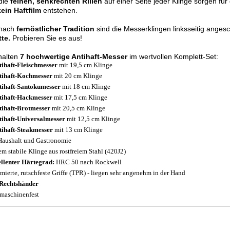
die
feinen, senkrechten Rillen
auf einer Seite jeder Klinge sorgen für
kein Haftfilm
entstehen.
nach
fernöstlicher Tradition
sind die Messerklingen linksseitig angesc
te.
Probieren Sie es aus!
halten
7 hochwertige Antihaft-Messer
im wertvollen Komplett-Set:
tihaft-Fleischmesser
mit 19,5 cm Klinge
tihaft-Kochmesser
mit 20 cm Klinge
tihaft-Santokumesser
mit 18 cm Klinge
tihaft-Hackmesser
mit 17,5 cm Klinge
tihaft-Brotmesser
mit 20,5 cm Klinge
tihaft-Universalmesser
mit 12,5 cm Klinge
tihaft-Steakmesser
mit 13 cm Klinge
Haushalt und Gastronomie
em stabile Klinge aus rostfreiem Stahl (420J2)
llenter Härtegrad:
HRC 50 nach Rockwell
ierte, rutschfeste Griffe (TPR) - liegen sehr angenehm in der Hand
Rechtshänder
maschinenfest