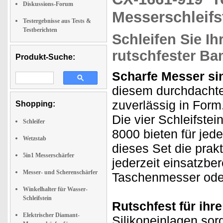
Diskussions-Forum
Messerschleifs
Testergebnisse aus Tests &
Testberichten
Schleifen Sie Ih
rutschfester B
Produkt-Suche:
Scharfe Messer si
diesem durchdachten
zuverlässig in Form
Shopping:
Die vier Schleifste
Schleifer
8000 bieten für jed
Wetzstab
dieses Set die pra
5in1 Messerschärfer
jederzeit einsatzbe
Messer- und Scherenschärfer
Taschenmesser ode
Winkelhalter für Wasser-
Schleifstein
Rutschfest für ihre
Elektrischer Diamant-
Silikoneinlagen sor