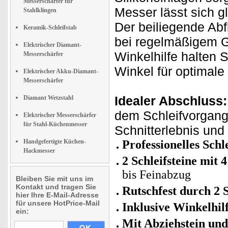
Messerschärfer für
Messer lässt sich g
Stahlklingen
Der beiliegende Abfl
Keramik-Schleifstab
bei regelmäßigem Ge
Elektrischer Diamant-
Winkelhilfe halten
Messerschärfer
Winkel für optimale
Elektrischer Akku-Diamant-
Messerschärfer
Idealer Abschluss:
Diamant Wetzstahl
dem Schleifvorgang u
Elektrischer Messerschärfer
für Stahl-Küchenmesser
Schnitterlebnis und
Handgefertigte Küchen-
Professionelles Schl
Hackmesser
2 Schleifsteine mit
bis Feinabzug
Bleiben Sie mit uns im
Kontakt und tragen Sie
Rutschfest durch 2 
hier Ihre E-Mail-Adresse
für unsere HotPrice-Mail
Inklusive Winkelhil
ein:
Mit Abziehstein un