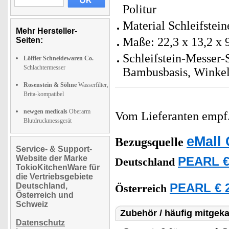
Politur
Material Schleifstei
Mehr Hersteller-
Maße: 22,3 x 13,2 x 
Seiten:
Schleifstein-Messer-S
Löffler Schneidewaren Co.
Schlachtermesser
Bambusbasis, Winkel
Rosenstein & Söhne
Wasserfilter,
Brita-kompatibel
newgen medicals
Oberarm
Vom Lieferanten emp
Blutdruckmessgerät
eMall 
Bezugsquelle
Service- & Support-
Website der Marke
PEARL €
Deutschland
TokioKitchenWare für
die Vertriebsgebiete
Deutschland,
PEARL € 2
Österreich
Österreich und
Schweiz
Zubehör / häufig mitgeka
Datenschutz