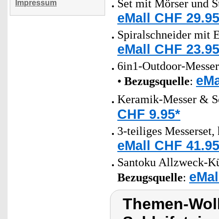
Set mit Mörser und S
Impressum
eMall CHF 29.95
Spiralschneider mit 
eMall CHF 23.95
6in1-Outdoor-Messers
eMa
•
Bezugsquelle
:
Keramik-Messer & S
CHF 9.95*
3-teiliges Messerset,
eMall CHF 41.95
Santoku Allzweck-Küc
eMal
Bezugsquelle
:
Themen-Wol