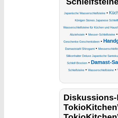
Schleifstein
•
Küc
Japanische Wasserschleifsteine
Königen Stones Japanese Schleif
Wasserschleifsteine für Küchen und Hausha
•
Abziehstein
Messer-Schleifsteine
Handg
•
Geschenke Geschenkideen
•
Damaststahl Shirogami
Messerschleife
Silikonhalter Deluxe Japanische Santo
Damast-Sa
•
Schleif-Brocken
•
•
Schleifsteine
Wasserschleifsteine
Diskussions
TokioKitchen
TokioKitchen