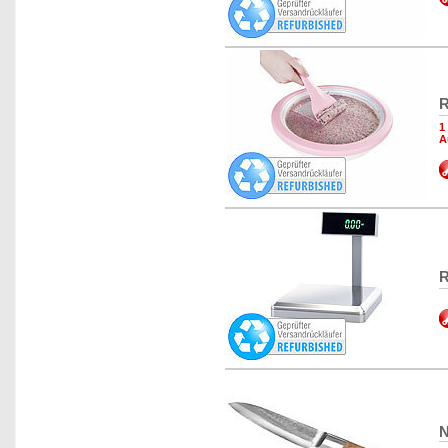
R
1
A
R
N