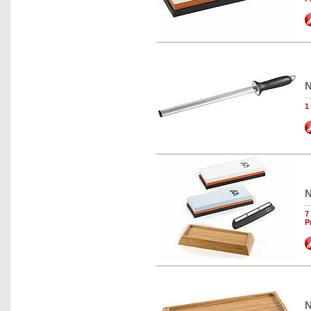
N
1
N
7
P
N