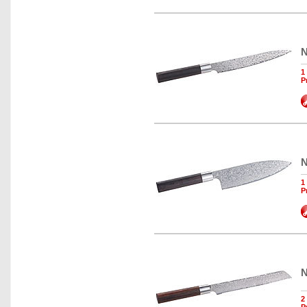
N
1
P
N
1
P
N
2