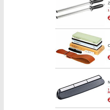
Z
1
C
N
1
P