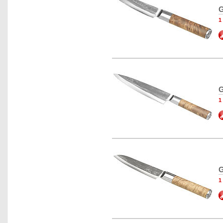
G
1
G
1
G
1