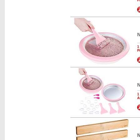
P
N
1
P
N
1
A
N