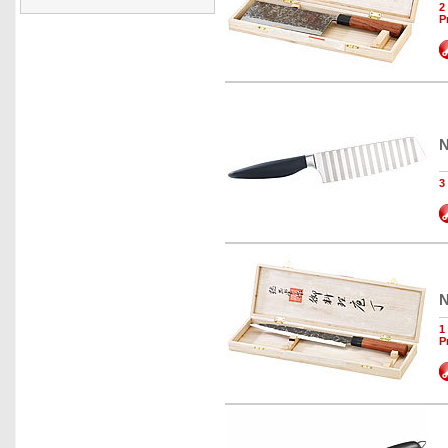
2
P
N
3
N
1
P