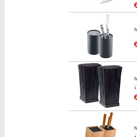
N
N
1
N