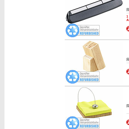
R
1
A
R
R