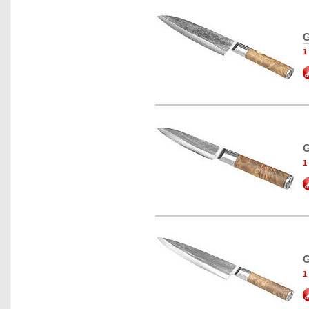
G
1
G
1
G
1