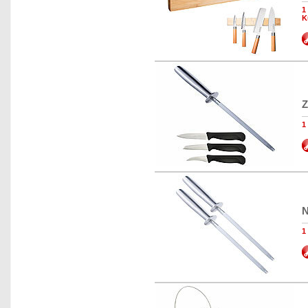
1
K
Z
1
N
1