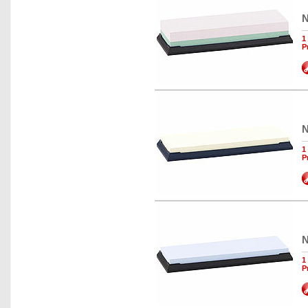
N
1
P
N
1
P
N
1
P