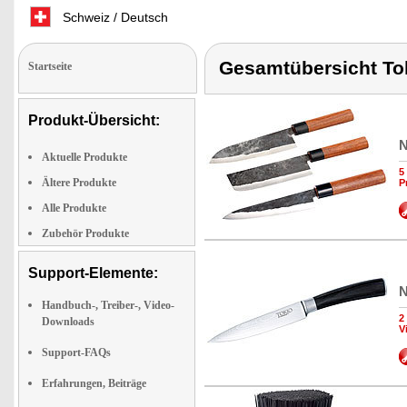
Schweiz / Deutsch
Gesamtübersicht To
Startseite
Produkt-Übersicht:
N
Aktuelle Produkte
5
Ältere Produkte
P
Alle Produkte
Zubehör Produkte
Support-Elemente:
N
Handbuch-, Treiber-, Video-
2
Downloads
V
Support-FAQs
Erfahrungen, Beiträge