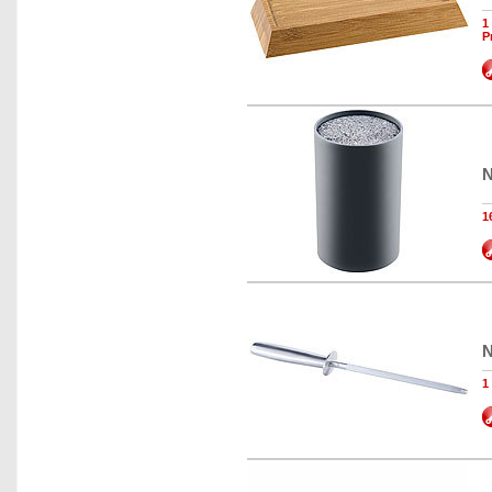
1
P
N
1
N
1