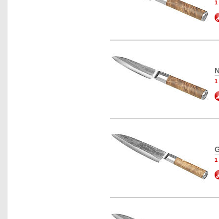
1
N
1
G
1