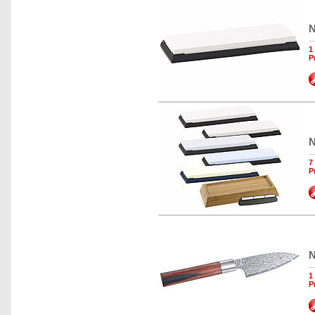
N
1
P
N
7
P
N
1
P