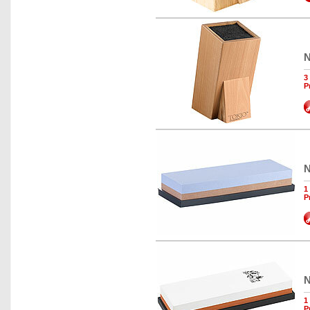
N
3
P
N
1
P
N
1
P