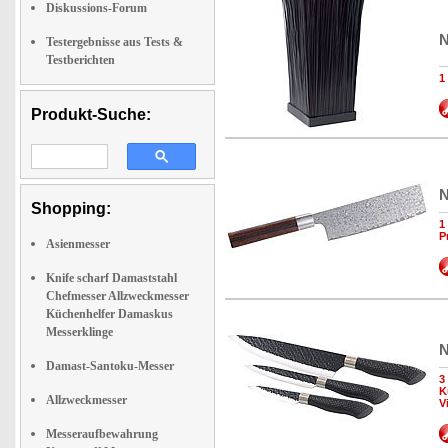
Diskussions-Forum
N
Testergebnisse aus Tests &
Testberichten
1
Produkt-Suche:
N
Shopping:
1
P
Asienmesser
Knife scharf Damaststahl
Chefmesser Allzweckmesser
Küchenhelfer Damaskus
Messerklinge
N
Damast-Santoku-Messer
3
K
Allzweckmesser
V
Messeraufbewahrung