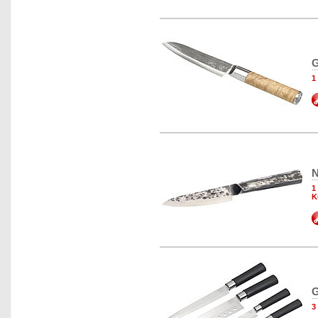
G
1
N
1
K
G
3