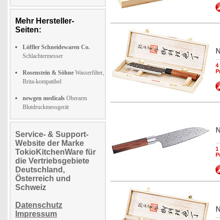
Mehr Hersteller-
Seiten:
Löffler Schneidewaren Co.
N
Schlachtermesser
4
P
Rosenstein & Söhne
Wasserfilter,
Brita-kompatibel
newgen medicals
Oberarm
Blutdruckmessgerät
N
Service- & Support-
Website der Marke
1
TokioKitchenWare für
P
die Vertriebsgebiete
Deutschland,
Österreich und
Schweiz
Datenschutz
N
Impressum