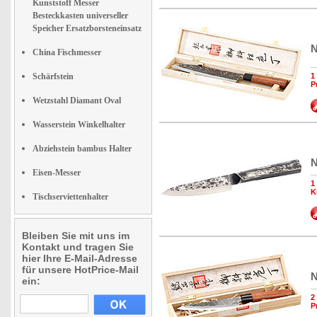
Kunststoff Messer
Besteckkasten universeller
Speicher Ersatzborsteneinsatz
N
China Fischmesser
Schärfstein
1
P
Wetzstahl Diamant Oval
Wasserstein Winkelhalter
Abziehstein bambus Halter
N
Eisen-Messer
1
K
Tischserviettenhalter
Bleiben Sie mit uns im
Kontakt und tragen Sie
hier Ihre E-Mail-Adresse
für unsere HotPrice-Mail
N
ein:
2
P