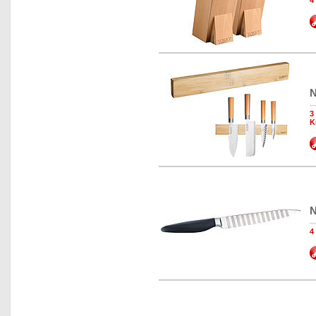
4
N
3
K
N
4