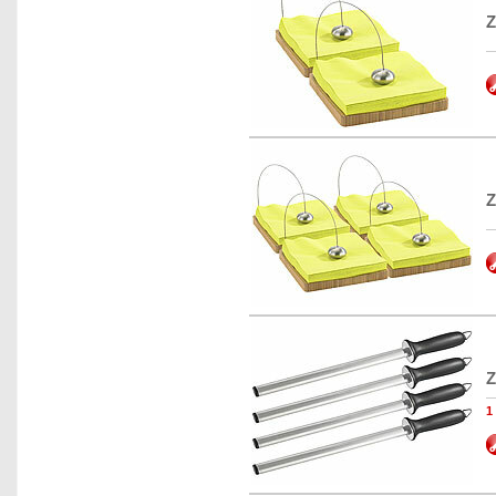
Z
Z
Z
1