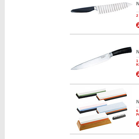
N
2
N
1
K
N
6
P