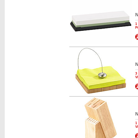
N
1
P
N
3
V
N
1
V