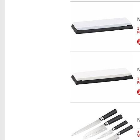
N
1
P
N
1
P
N
3
V