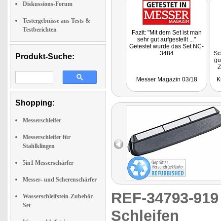
Diskussions-Forum
Testergebnisse aus Tests &
Testberichten
Fazit: "Mit dem Set ist man
sehr gut aufgestellt ..."
Getestet wurde das Set NC-
3484
Sc
Produkt-Suche:
gu
Z
Messer Magazin 03/18
K
Ge
Shopping:
Messerschleifer
Messerschleifer für
Stahlklingen
5in1 Messerschärfer
Messer- und Scherenschärfer
REF-34793-91
Wasserschleifstein-Zubehör-
Set
Schleifen