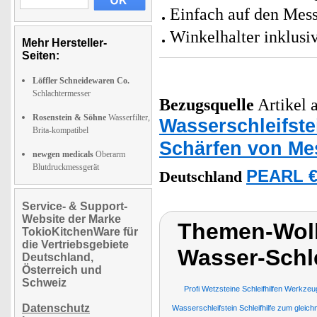
Einfach auf den Mes
Winkelhalter inklusi
Mehr Hersteller-
Seiten:
Löffler Schneidewaren Co.
Schlachtermesser
Bezugsquelle
Artikel a
Rosenstein & Söhne
Wasserfilter,
Wasserschleifste
Brita-kompatibel
Schärfen von Me
newgen medicals
Oberarm
Blutdruckmessgerät
PEARL €
Deutschland
Service- & Support-
Website der Marke
Themen-Wolk
TokioKitchenWare für
die Vertriebsgebiete
Wasser-Schle
Deutschland,
Österreich und
Schweiz
Profi Wetzsteine Schleifhilfen Werkz
Datenschutz
Wasserschleifstein Schleifhilfe zum gle