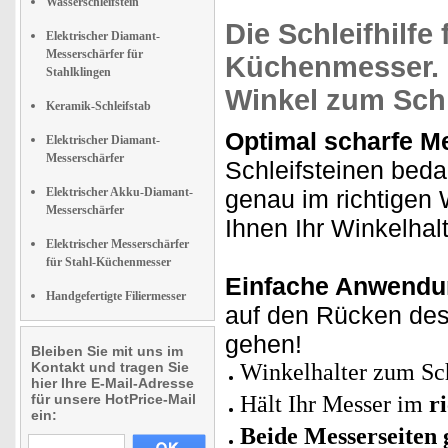
Wasserschleifstein
Die
Schleifhilfe
f
Elektrischer Diamant-
Messerschärfer für
Küchenmesser. 
Stahlklingen
Winkel
zum Schl
Keramik-Schleifstab
Optimal scharfe M
Elektrischer Diamant-
Messerschärfer
Schleifsteinen beda
Elektrischer Akku-Diamant-
genau im richtigen W
Messerschärfer
Ihnen Ihr Winkelhalt
Elektrischer Messerschärfer
für Stahl-Küchenmesser
Einfache Anwendu
Handgefertigte Filiermesser
auf den Rücken des
gehen!
Bleiben Sie mit uns im
Kontakt und tragen Sie
Winkelhalter zum Sch
hier Ihre E-Mail-Adresse
für unsere HotPrice-Mail
Hält Ihr Messer
im
r
ein:
Beide Messerseiten 