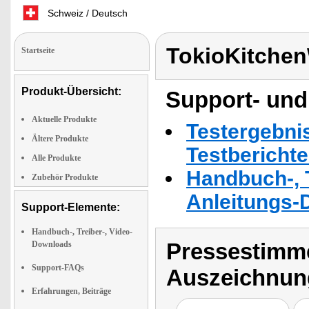
Schweiz / Deutsch
TokioKitche
Startseite
Produkt-Übersicht:
Support- und
Aktuelle Produkte
Testergebni
Ältere Produkte
Testbericht
Alle Produkte
Handbuch-, T
Zubehör Produkte
Anleitungs-
Support-Elemente:
Handbuch-, Treiber-, Video-
Pressestimme
Downloads
Support-FAQs
Auszeichnun
Erfahrungen, Beiträge