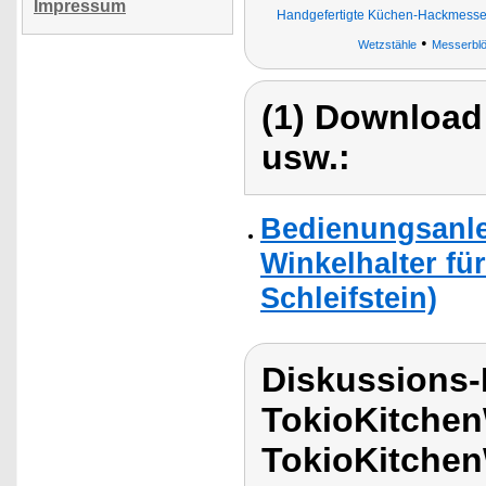
Impressum
Handgefertigte Küchen-Hackmesse
•
Wetzstähle
Messerbl
(1) Download
usw.:
Bedienungsanle
Winkelhalter fü
Schleifstein)
Diskussions
TokioKitchen
TokioKitchen