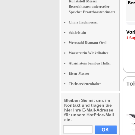
Kunststoff Messer
Bez
Besteckkasten universeller
Speicher Ersatzborsteneinsatz
China Fischmesser
Vor
Schärfstein
1 Su
Wetzstahl Diamant Oval
Wasserstein Winkelhalter
Abziehstein bambus Halter
Eisen-Messer
To
Tischserviettenhalter
Bleiben Sie mit uns im
Kontakt und tragen Sie
hier Ihre E-Mail-Adresse
für unsere HotPrice-Mail
ein: