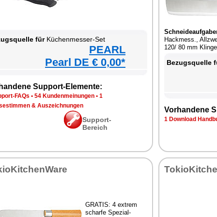
Schneideaufgabe
ugsquelle für
Küchenmesser-Set
Hackmess., Allzwe
PEARL
120/ 80 mm Klinge
Pearl DE € 0,00*
Bezugsquelle f
handene Support-Elemente:
pport-FAQs
•
54 Kundenmeinungen
•
1
sestimmen & Auszeichnungen
Vorhandene S
Support-
1 Download Handbu
Bereich
kioKitchenWare
TokioKitch
GRATIS: 4 extrem
scharfe Spezial-