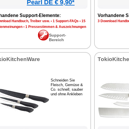
Pearl DE € 9,90*
handene Support-Elemente:
Vorhandene S
wnload Handbuch, Treiber usw.
•
1 Support-FAQs
•
15
3 Download Handbu
enmeinungen
•
1 Pressestimmen & Auszeichnungen
Support-
Bereich
kioKitchenWare
TokioKitch
Schneiden Sie
Fleisch, Gemüse &
Co. schnell, sauber
und ohne Ankleben