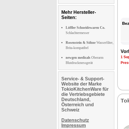
Mehr Hersteller-
Seiten:
Bez
Löffler Schneidewaren Co.
Schlachtermesser
Rosenstein & Söhne
Wasserfilter,
Brita-kompatibel
Vor
1 Su
newgen medicals
Oberarm
Blutdruckmessgerät
Pres
Service- & Support-
Website der Marke
TokioKitchenWare für
die Vertriebsgebiete
Deutschland,
To
Österreich und
Schweiz
Datenschutz
Impressum