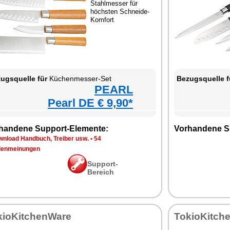
Stahlmesser für
höchsten Schneide-
Komfort
ugsquelle für
Küchenmesser-Set
Bezugsquelle f
PEARL
Pearl DE € 9,90*
handene Support-Elemente:
Vorhandene S
wnload Handbuch, Treiber usw.
•
54
enmeinungen
Support-
Bereich
kioKitchenWare
TokioKitch