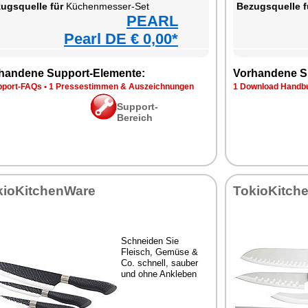
ugsquelle für
Küchenmesser-Set
Bezugsquelle f
PEARL
Pearl DE € 0,00*
handene Support-Elemente:
Vorhandene S
pport-FAQs
•
1 Pressestimmen & Auszeichnungen
1 Download Handbu
Support-
Bereich
kioKitchenWare
TokioKitch
Schneiden Sie
Fleisch, Gemüse &
Co. schnell, sauber
und ohne Ankleben