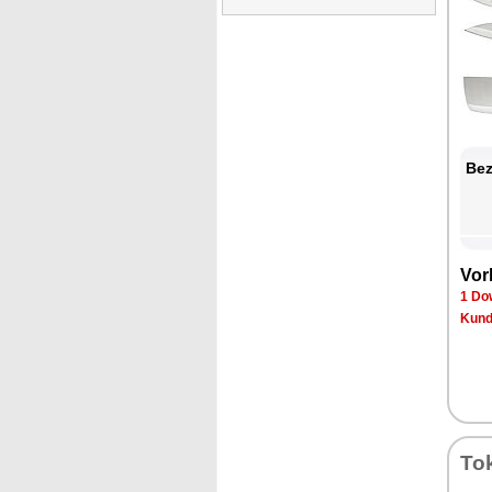
Bez
Vor
1 Do
Kund
To