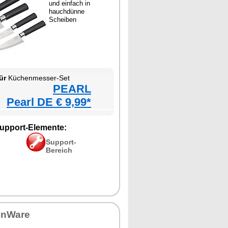
und einfach in
hauchdünne
Scheiben
ür
Küchenmesser-Set
PEARL
Pearl DE € 9,99*
upport-Elemente:
Support-
Bereich
enWare