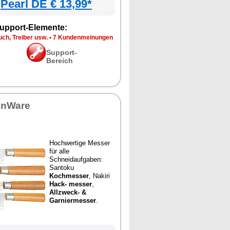
Pearl DE € 13,99*
upport-Elemente:
ch, Treiber usw.
•
7 Kundenmeinungen
Support-
Bereich
enWare
Hochwertige Messer
für alle
Schneidaufgaben:
Santoku
Kochmesser
, Nakiri
Hack- messer
,
Allzweck- &
Garniermesser
.