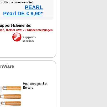
ür
Küchenmesser-Set
PEARL
Pearl DE € 9,90*
upport-Elemente:
ch, Treiber usw.
•
5 Kundenmeinungen
Support-
Bereich
enWare
Hochwertiges
Set
für alle