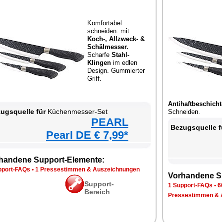
Komfortabel
schneiden: mit
Koch-, Allzweck- &
Schälmesser.
Scharfe
Stahl-
Klingen
im edlen
Design. Gummierter
Griff.
Antihaftbeschicht
ugsquelle für
Küchenmesser-Set
Schneiden.
PEARL
Bezugsquelle f
Pearl DE € 7,99*
handene Support-Elemente:
pport-FAQs
•
1 Pressestimmen & Auszeichnungen
Vorhandene S
Support-
1 Support-FAQs
•
6
Bereich
Pressestimmen & 