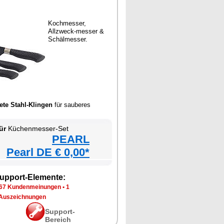
Kochmesser,
Allzweck-messer &
Schälmesser.
ete Stahl-Klingen
für sauberes
ür
Küchenmesser-Set
PEARL
Pearl DE € 0,00*
upport-Elemente:
67 Kundenmeinungen
•
1
Auszeichnungen
Support-
Bereich