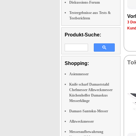
Diskussions-Forum
Testergebnisse aus Tests &
Vor
Testberichten
3 Do
Kund
Produkt-Suche:
To
Shopping:
Asienmesser
Knife scharf Damaststahl
Chefmesser Allzweckmesser
Küchenhelfer Damaskus
Messerklinge
Damast-Santoku-Messer
Allzweckmesser
Messeraufbewahrung