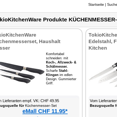
Startseite
| Suche
kioKitchenWare Produkte KÜCHENMESSER
kioKitchenWare
TokioKitch
chenmesserset, Haushalt
Edelstahl, 
sser
Kitchen
Komfortabel
schneiden: mit
Koch-, Allzweck- &
Schälmesser.
Scharfe
Stahl-
Klingen
im edlen
Design. Gummierter
Griff.
 Lieferanten empf. VK: CHF 49.95
Vom Lieferante
ugsquelle für
Küchenmesser-Set
Bezugsquelle f
eMall CHF 11.95*