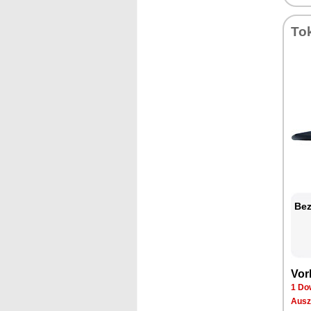
To
Bez
Vor
1 Do
Ausz