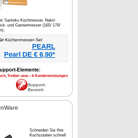
n:
Santoku Kochmesser, Nakiri
ck- und Garniermesser (165/ 170/
n).
ür
Küchenmesser-Set
PEARL
Pearl DE € 6,90*
upport-Elemente:
ch, Treiber usw.
•
6 Kundenmeinungen
Support-
Bereich
enWare
Schneiden Sie Ihre
Kochzutaten schnell