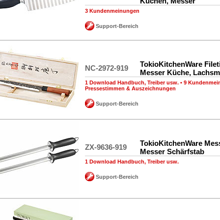
Küchen, Messer
3 Kundenmeinungen
Support-Bereich
TokioKitchenWare Filet
NC-2972-919
Messer Küche, Lachsm
1 Download Handbuch, Treiber usw.
•
9 Kundenmei
Pressestimmen & Auszeichnungen
Support-Bereich
TokioKitchenWare Mess
ZX-9636-919
Messer Schärfstab
1 Download Handbuch, Treiber usw.
Support-Bereich