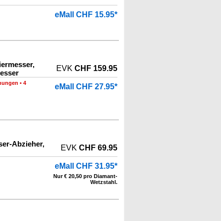
eMall CHF 15.95*
iermesser,
EVK
CHF 159.95
esser
nungen
•
4
eMall CHF 27.95*
er-Abzieher,
EVK
CHF 69.95
eMall CHF 31.95*
Nur € 20,50 pro Diamant-
Wetzstahl.