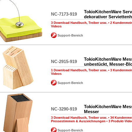
TokioKitchenWare Servi
NC-7173-919
dekorativer Serviettenh
3 Download Handbuch, Treiber usw.
•
2 Kundenmei
Videos
Support-Bereich
TokioKitchenWare Mes
NC-2915-919
unbestückt, Messer-Bl
1 Download Handbuch, Treiber usw.
•
3 Kundenmei
Videos
Support-Bereich
TokioKitchenWare Mes
NC-3290-919
Messer
3 Download Handbuch, Treiber usw.
•
34 Kundenme
Pressestimmen & Auszeichnungen
•
3 Produkt-Vide
Support-Bereich