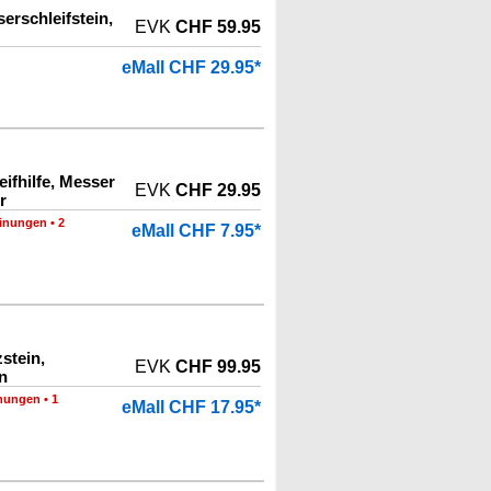
rschleifstein,
EVK
CHF 59.95
eMall CHF 29.95*
ifhilfe, Messer
EVK
CHF 29.95
r
inungen
•
2
eMall CHF 7.95*
stein,
EVK
CHF 99.95
n
nungen
•
1
eMall CHF 17.95*