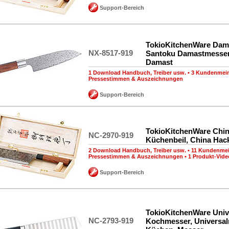
Support-Bereich
TokioKitchenWare Dam
NX-8517-919
Santoku Damastmesser
Damast
1 Download Handbuch, Treiber usw.
•
3 Kundenmei
Pressestimmen & Auszeichnungen
Support-Bereich
TokioKitchenWare Chin
NC-2970-919
Küchenbeil, China Ha
2 Download Handbuch, Treiber usw.
•
11 Kundenme
Pressestimmen & Auszeichnungen
•
1 Produkt-Vide
Support-Bereich
TokioKitchenWare Univ
NC-2793-919
Kochmesser, Universa