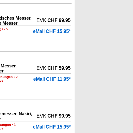
tisches Messer,
EVK
CHF 99.95
e Messer
Qs
•
5
eMall CHF 15.95*
 Messer,
EVK
CHF 59.95
er
inungen
•
2
eMall CHF 11.95*
os
messer, Nakiri,
EVK
CHF 99.95
r
nungen
•
1
eMall CHF 15.95*
os