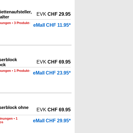
ettenaufsteller,
EVK
CHF 29.95
alter
nungen
•
3 Produkt-
eMall CHF 11.95*
serblock
EVK
CHF 69.95
ock
nungen
•
1 Produkt-
eMall CHF 23.95*
serblock ohne
EVK
CHF 69.95
inungen
•
1
eMall CHF 29.95*
os