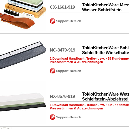
TokioKitchenWare Messe
CX-1661-919
Wasser Schleifstein
Support-Bereich
TokioKitchenWare Schle
NC-3479-919
Schleifhilfe Winkelhalte
1 Download Handbuch, Treiber usw.
•
15 Kundenme
Pressestimmen & Auszeichnungen
Support-Bereich
TokioKitchenWare Wetz
NX-8576-919
Schleifstein-Abziehstei
1 Download Handbuch, Treiber usw.
•
3 Kundenmei
Pressestimmen & Auszeichnungen
Support-Bereich