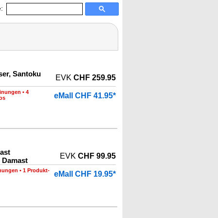
:
er, Santoku
EVK
CHF 259.95
inungen
•
4
eMall CHF 41.95*
os
ast
EVK
CHF 99.95
 Damast
nungen
•
1 Produkt-
eMall CHF 19.95*