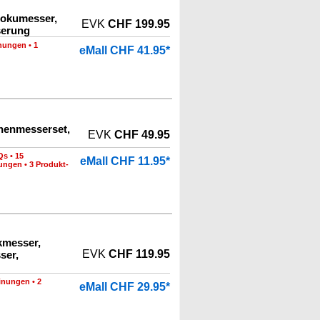
tokumesser,
EVK
CHF 199.95
serung
nungen
•
1
eMall CHF 41.95*
henmesserset,
EVK
CHF 49.95
Qs
•
15
eMall CHF 11.95*
nungen
•
3 Produkt-
kmesser,
EVK
CHF 119.95
ser,
inungen
•
2
eMall CHF 29.95*