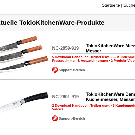
Startseite
| Suche
tuelle TokioKitchenWare-Produkte
TokioKitchenWare Mess
NC-2859-919
Messer
5 Download Handbuch, Treiber usw.
•
62 Kundenme
Pressestimmen & Auszeichnungen
•
2 Produkt-Vide
Support-Bereich
TokioKitchenWare Dam
NC-2801-919
Küchenmesser, Messer
2 Download Handbuch, Treiber usw.
•
8 Kundenmei
Videos
Support-Bereich