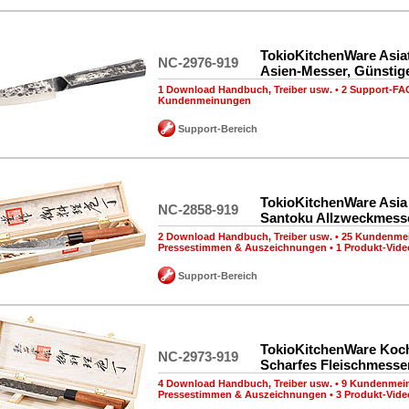
TokioKitchenWare Asia
NC-2976-919
Asien-Messer, Günstig
1 Download Handbuch, Treiber usw.
•
2 Support-FA
Kundenmeinungen
Support-Bereich
TokioKitchenWare Asia
NC-2858-919
Santoku Allzweckmess
2 Download Handbuch, Treiber usw.
•
25 Kundenme
Pressestimmen & Auszeichnungen
•
1 Produkt-Vide
Support-Bereich
TokioKitchenWare Koch
NC-2973-919
Scharfes Fleischmesse
4 Download Handbuch, Treiber usw.
•
9 Kundenmei
Pressestimmen & Auszeichnungen
•
3 Produkt-Vide