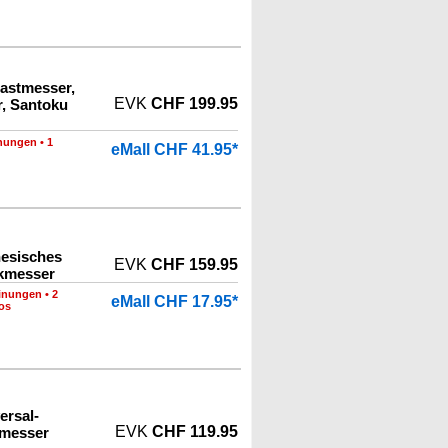
astmesser,
EVK
CHF 199.95
, Santoku
nungen
•
1
eMall CHF 41.95*
esisches
EVK
CHF 159.95
ckmesser
inungen
•
2
eMall CHF 17.95*
os
ersal-
EVK
CHF 119.95
lmesser