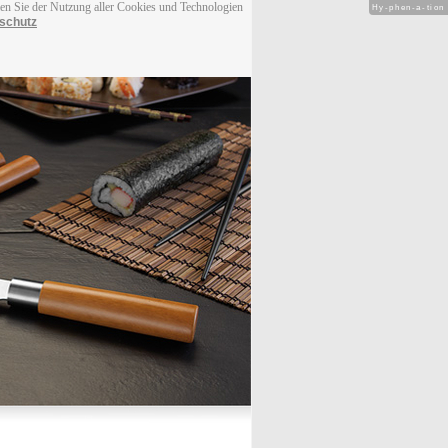
men Sie der Nutzung aller Cookies und Technologien
Hy-phen-a-tion
schutz