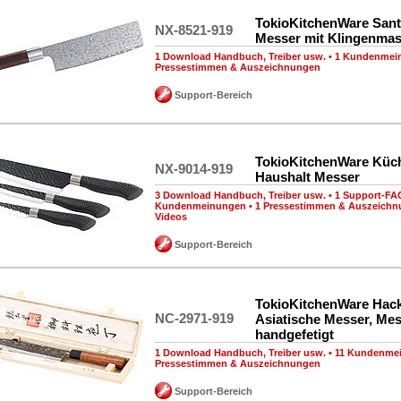
TokioKitchenWare San
NX-8521-919
Messer mit Klingenma
1 Download Handbuch, Treiber usw.
•
1 Kundenmei
Pressestimmen & Auszeichnungen
Support-Bereich
TokioKitchenWare Küc
NX-9014-919
Haushalt Messer
3 Download Handbuch, Treiber usw.
•
1 Support-FA
Kundenmeinungen
•
1 Pressestimmen & Auszeich
Videos
Support-Bereich
TokioKitchenWare Hac
NC-2971-919
Asiatische Messer, Mes
handgefetigt
1 Download Handbuch, Treiber usw.
•
11 Kundenme
Pressestimmen & Auszeichnungen
Support-Bereich