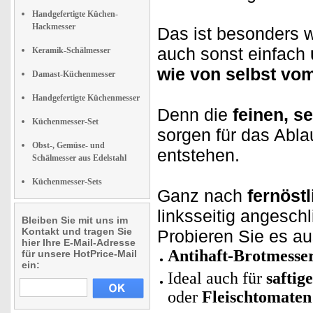
Handgefertigte Küchen-
Hackmesser
Das ist besonders w
auch sonst einfach
Keramik-Schälmesser
wie von selbst vom
Damast-Küchenmesser
Handgefertigte Küchenmesser
Denn die
feinen, s
Küchenmesser-Set
sorgen für das Abla
Obst-, Gemüse- und
entstehen.
Schälmesser aus Edelstahl
Küchenmesser-Sets
Ganz nach
fernöstl
linksseitig angesch
Bleiben Sie mit uns im
Kontakt und tragen Sie
Probieren Sie es au
hier Ihre E-Mail-Adresse
Antihaft-Brotmesse
für unsere HotPrice-Mail
ein:
Ideal auch für
saftig
oder
Fleischtomaten