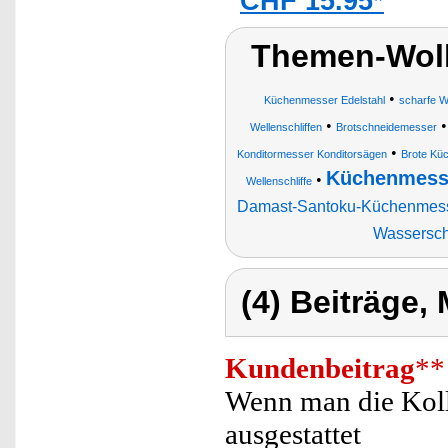
CHF 15.95*
Themen-Wolk
•
Küchenmesser Edelstahl
scharfe W
•
Wellenschliffen
Brotschneidemesser
•
Konditormesser Konditorsägen
Brote Kü
Küchenmess
•
Wellenschliffe
Damast-Santoku-Küchenmes
Wasserschl
(4) Beiträge,
Kundenbeitrag
**
Wenn man die Kolle
ausgestattet