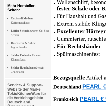
Wellenschliff, beson
Mehr Hersteller-
fester Schale oder 
Seiten:
Für Haushalt und Ga
Cucina di Modena
Extrem stabile Klinge
Kaffeemaschinen
Exzellenter Härteg
Löffler Schneidewaren Co.
Spar-
Schäler
Gummierter, rutschfe
Rosenstein & Söhne
Für Rechtshänder
Joghurtbereiter
Spülmaschinenfest
Sichler Exclusive
Fenster-
Klimaanlagen
Sichler Haushaltsgeräte
Air
Conditioner
Bezugsquelle
Artikel 
Service- & Support-
PEARL €
Deutschland
Website der Marke
TokioKitchenWare für
die Vertriebsgebiete
PEARL € 
Frankreich
Deutschland,