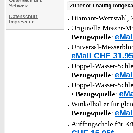
Österreich und
Zubehör / häufig mitgeka
Schweiz
Datenschutz
Diamant-Wetzstahl, 
Impressum
Originelle Messer-M
eMal
Bezugsquelle
:
Universal-Messerbloc
eMall CHF 31.95
Doppel-Wasser-Schlei
eMal
Bezugsquelle
:
Doppel-Wasser-Schlei
eMa
•
Bezugsquelle
:
Winkelhalter für gle
eMal
Bezugsquelle
:
Auffangschale für Kü