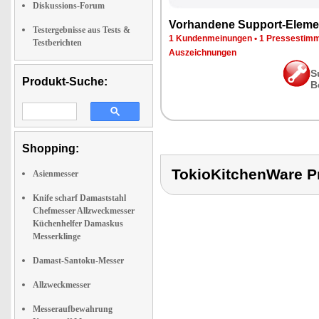
Diskussions-Forum
Vorhandene Support-Eleme
Testergebnisse aus Tests &
1 Kundenmeinungen
•
1 Pressestim
Testberichten
Auszeichnungen
S
Produkt-Suche:
B
Shopping:
TokioKitchenWare
Asienmesser
Knife scharf Damaststahl
Chefmesser Allzweckmesser
Küchenhelfer Damaskus
Messerklinge
Damast-Santoku-Messer
Allzweckmesser
Messeraufbewahrung