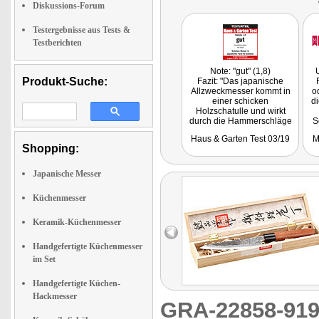
Diskussions-Forum
Testergebnisse aus Tests &
Testberichten
Note: "gut" (1,8)
Produkt-Suche:
Fazit: "Das japanische
Allzweckmesser kommt in
o
einer schicken
di
Holzschatulle und wirkt
durch die Hammerschläge
S
im Schmiedestahl sehr
Haus & Garten Test 03/19
M
handwerklich. Der lange,
Shopping:
runde Holzgriff liegt gut in
der Hand, dennoch wirkt
das Messer tendenziell
Japanische Messer
Kopflastig zur Klinge hin.
Der Schnitt ist gut."
Küchenmesser
Keramik-Küchenmesser
Handgefertigte Küchenmesser
im Set
Handgefertigte Küchen-
Hackmesser
GRA-22858-9