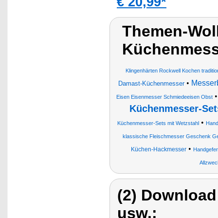
€ 20,99*
Themen-Wolk
Küchenmess
Klingenhärten Rockwell Kochen traditi
•
Messerb
Damast-Küchenmesser
Eisen Eisenmesser Schmiedeeisen Obst
Küchenmesser-Set
•
Küchenmesser-Sets mit Wetzstahl
Handg
klassische Fleischmesser Geschenk G
•
Küchen-Hackmesser
Handgefer
Allzwec
(2) Download
usw.: